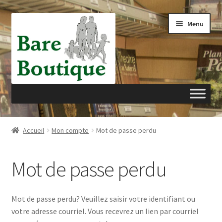
Aller
Aller
Menu
à
au
la
contenu
navigation
Accueil
Accueil
Mon compte
Mot de passe perdu
Panier
Mot de passe perdu
Passer à la caisse
Mon compte
Mot de passe perdu? Veuillez saisir votre identifiant ou
votre adresse courriel. Vous recevrez un lien par courriel
Privacy Policy