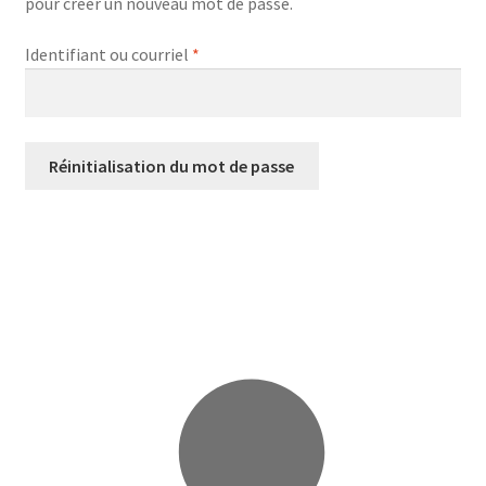
pour créer un nouveau mot de passe.
Obligatoire
Identifiant ou courriel
*
Refund and Returns Policy
Sample Page
Réinitialisation du mot de passe