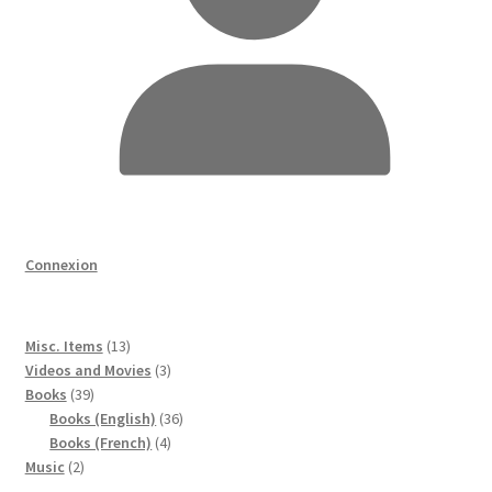
Connexion
13
Misc. Items
13
produits
3
Videos and Movies
3
39
produits
Books
39
produits
36
Books (English)
36
4
produits
Books (French)
4
2
produits
Music
2
produits