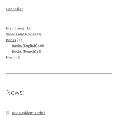
Connexion
13
Misc. Items
13
produits
3
Videos and Movies
3
39
produits
Books
39
produits
36
Books (English)
36
4
produits
Books (French)
4
2
produits
Music
2
produits
News:
USA Resident Tariffs