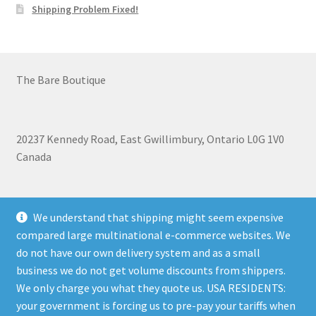
Shipping Problem Fixed!
The Bare Boutique
20237 Kennedy Road, East Gwillimbury, Ontario L0G 1V0
Canada
+1 905-473-2462
We understand that shipping might seem expensive
compared large multinational e-commerce websites. We
do not have our own delivery system and as a small
business we do not get volume discounts from shippers.
Shipping, Refunds, and Terms of Use Policy
|
Privacy Policy
We only charge you what they quote us. USA RESIDENTS:
your government is forcing us to pre-pay your tariffs when