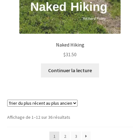
Naked Hiking
$
31.50
Continuer la lecture
Trié
Affichage de 1–12 sur 36 résultats
du
plus
1
2
3
récent