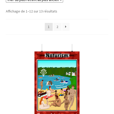
Trié
Affichage de 1–12 sur 13 résultats
Refund and Returns Policy
du
plus
Sample Page
1
2
récent
au
plus
ancien