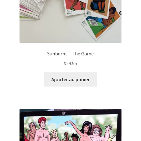
page
du
produit
Sunburnt – The Game
$
29.95
Ajouter au panier