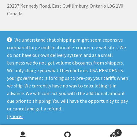
20237 Kennedy Road, East Gwillimbury, Ontario L0G 1V0
Canada
+1 905-473-2462
We understand that shipping might seem expensive
compared large multinational e-commerce websites. We
do not have our own delivery system and as a small
business we do not get volume discounts from shippers.
Shipping, Refunds, and Terms of Use Policy
|
Privacy Policy
We only charge you what they quote us. USA RESIDENTS:
your government is forcing us to pre-pay your tariffs when
we ship. We currently have no way to calculating it in
advance. We will contact you with the additional amount
due prior to shipping. You will have the opportunity to pay
© The Bare Boutique 2026
or cancel and get a refund.
Privacy Policy
Built with WooCommerce
.
Ignorer
0