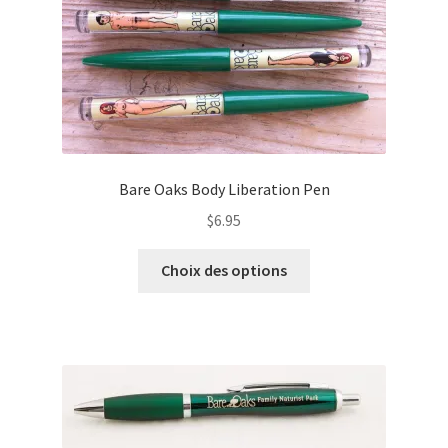
Bare Oaks Body Liberation Pen
$
6.95
Ce
Choix des options
produit
a
plusieurs
variations.
Les
options
peuvent