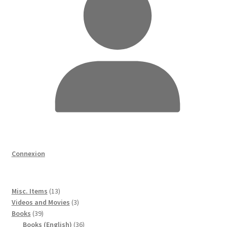
Connexion
13
Misc. Items
13
produits
3
Videos and Movies
3
39
produits
Books
39
produits
36
Books (English)
36