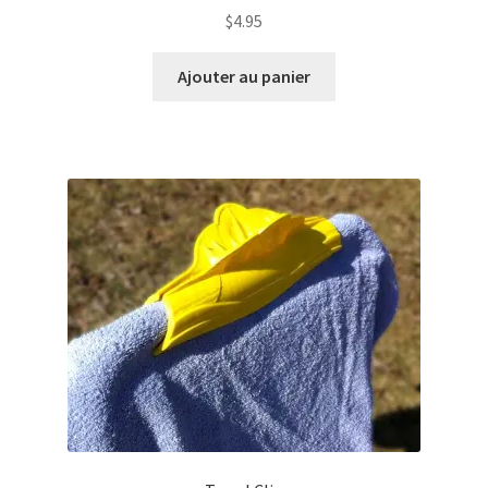
produit
$
4.95
Ajouter au panier