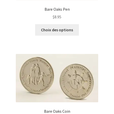
être
Bare Oaks Pen
choisies
sur
$
8.95
la
Ce
page
Choix des options
produit
du
a
produit
plusieurs
variations.
Les
options
peuvent
être
choisies
sur
la
page
du
Bare Oaks Coin