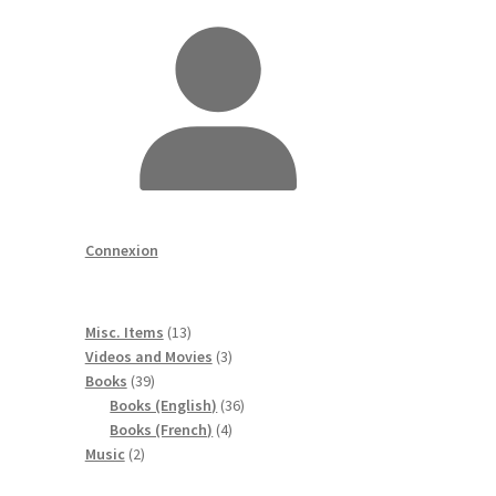
Connexion
13
Misc. Items
13
produits
3
Videos and Movies
3
39
produits
Books
39
produits
36
Books (English)
36
4
produits
Books (French)
4
2
produits
Music
2
produits