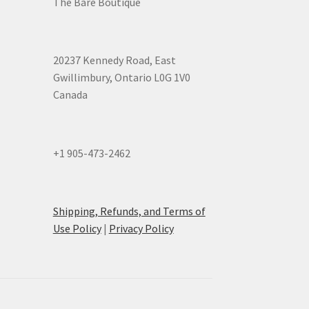
The Bare Boutique
20237 Kennedy Road, East
Gwillimbury, Ontario L0G 1V0
Canada
+1 905-473-2462
Shipping, Refunds, and Terms of
Use Policy
|
Privacy Policy