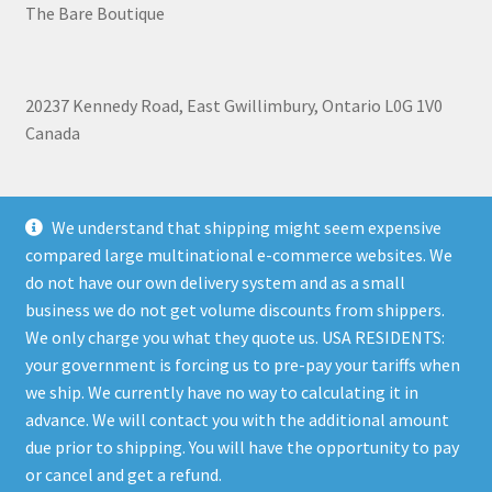
The Bare Boutique
20237 Kennedy Road, East Gwillimbury, Ontario L0G 1V0
Canada
+1 905-473-2462
We understand that shipping might seem expensive
compared large multinational e-commerce websites. We
do not have our own delivery system and as a small
business we do not get volume discounts from shippers.
Shipping, Refunds, and Terms of Use Policy
|
Privacy Policy
We only charge you what they quote us. USA RESIDENTS:
your government is forcing us to pre-pay your tariffs when
we ship. We currently have no way to calculating it in
advance. We will contact you with the additional amount
due prior to shipping. You will have the opportunity to pay
© The Bare Boutique 2026
or cancel and get a refund.
Privacy Policy
Built with WooCommerce
.