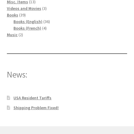
13
Misc. Items
13
produits
3
Videos and Movies
3
39
produits
Books
39
produits
36
Books (English)
36
4
produits
Books (French)
4
2
produits
Music
2
produits
News:
USA Resident Tariffs
Shipping Problem Fixed!