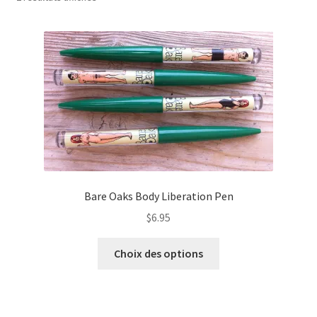
du
plus
Refund and Returns Policy
récent
au
Sample Page
plus
ancien
Bare Oaks Body Liberation Pen
$
6.95
Ce
Choix des options
produit
a
plusieurs
variations.