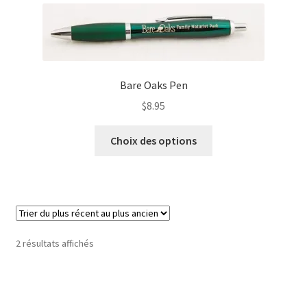
Les
options
peuvent
être
Bare Oaks Pen
choisies
sur
$
8.95
la
Ce
page
Choix des options
produit
du
a
produit
plusieurs
variations.
Les
options
Trié
2 résultats affichés
peuvent
du
être
plus
choisies
récent
au
sur