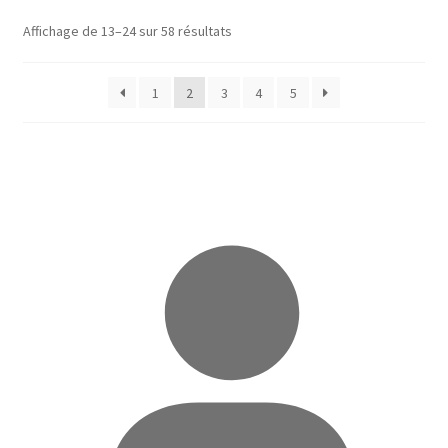
Trié
Affichage de 13–24 sur 58 résultats
du
plus
1
2
3
4
5
récent
au
plus
ancien