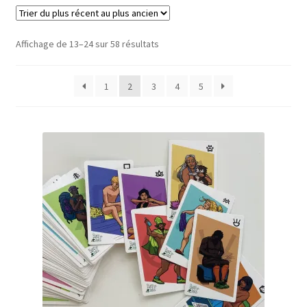
Refund and Returns Policy
Trié
Affichage de 13–24 sur 58 résultats
du
Sample Page
plus
1
2
3
4
5
récent
au
plus
ancien