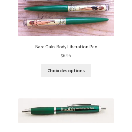
Bare Oaks Body Liberation Pen
$
6.95
Ce
Choix des options
produit
a
plusieurs
variations.
Les
options
peuvent
être