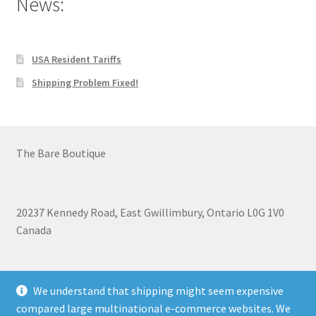
News:
USA Resident Tariffs
Shipping Problem Fixed!
The Bare Boutique
20237 Kennedy Road, East Gwillimbury, Ontario L0G 1V0
Canada
+1 905-473-2462
We understand that shipping might seem expensive
compared large multinational e-commerce websites. We